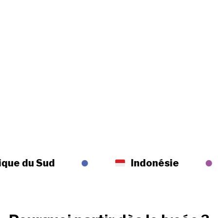
·
·
Indonésie
Irlan