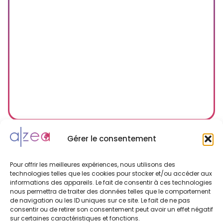
Gérer le consentement
Pour offrir les meilleures expériences, nous utilisons des
Un placement garanti et adapté
technologies telles que les cookies pour stocker et/ou accéder aux
informations des appareils. Le fait de consentir à ces technologies
Chaque participant bénéficie d’un
stage
nous permettra de traiter des données telles que le comportement
garanti
, correspondant à son profil, son niveau
de navigation ou les ID uniques sur ce site. Le fait de ne pas
de français et son expérience. Tous nos
consentir ou de retirer son consentement peut avoir un effet négatif
sur certaines caractéristiques et fonctions.
placements en stage incluent
logement et