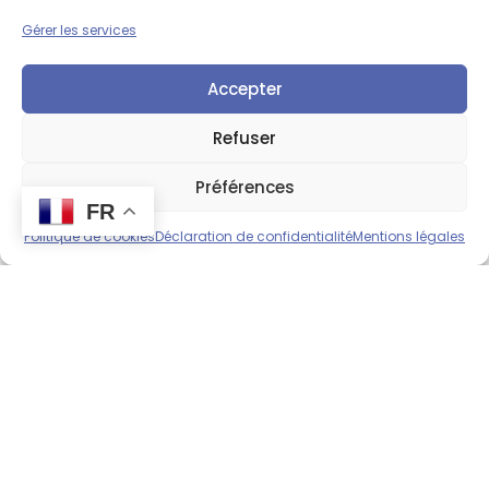
repas
(jours travaillés)– un vrai plus pour une
Gérer les services
expérience sereine.
Accepter
Refuser
Préférences
FR
Politique de cookies
Déclaration de confidentialité
Mentions légales
Un accompagnement complet
Depuis votre pays d’origine, notre